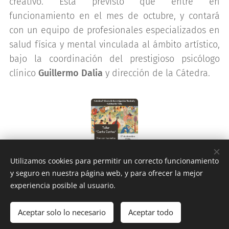
creativo. Está previsto que entre en
funcionamiento en el mes de octubre, y contará
con un equipo de profesionales especializados en
salud física y mental vinculada al ámbito artístico,
bajo la coordinación del prestigioso psicólogo
clínico
Guillermo Dalia
y dirección de la Cátedra.
Utilizamos cookies para permitir un correcto funcionamiento
y seguro en nuestra página web, y para ofrecer la mejor
experiencia posible al usuario.
Aceptar solo lo necesario
Aceptar todo
Comenzar
¡Crea tu página web gratis!