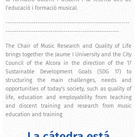
l'educació i formació musical.
----------------------------------------------------------
-----------------------------------------------------
The Chair of Music Research and Quality of Life
brings together the Jaume I University and the City
Council of the Alcora in the direction of the 17
Sustainable Development Goals (SDG 17) to
structuring the main challenges, needs and
opportunities of today's society, such as quality of
life, education and employability from teaching
and discent training and research from music
education and training
La cátedra está